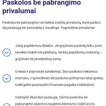
Paskolos be pabrangimo
privalumai
Paskolos be pabrangimo turi keletą svarbių privalumų, kurie padaro
šią paslaugą itin patrauklią ir naudinga. Pagrindiniai privalumai:
Jokių papildomos išlaidos.
Jei grąžinate paskolą laiku, jums
nereikia mokėti nei palūkanų, nei kitų papildomų mokesčių –
grąžinate tik pasiskolintą sumą.
Greitas ir paprastas suteikimas.
Šios paskolos teikiamos
internetu, o sprendimas dėl paskolos priimamas labai greitai,
todėl galite pasinaudoti finansine pagalba nedelsdami.
Galimybė išbandyti paslaugą.
Dažnai paskolos be
pabrangimo siūlomos naujiems klientams, todėl tai yra