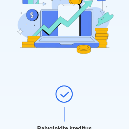
Palyginkite kreditus