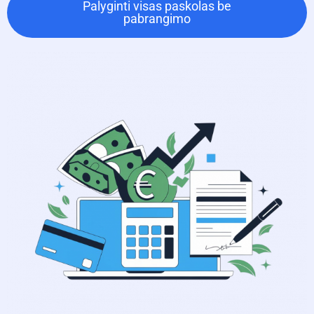
Palyginti visas paskolas be
pabrangimo