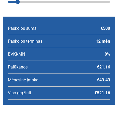
Paskolos suma
€500
Paskolos terminas
12 mėn
BVKKMN
8%
Palūkanos
€21.16
Mėnesinė įmoka
€43.43
Viso grąžinti
€521.16