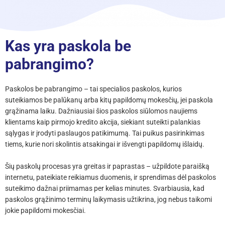
Kas yra paskola be
pabrangimo?
Paskolos be pabrangimo – tai specialios paskolos, kurios
suteikiamos be palūkanų arba kitų papildomų mokesčių, jei paskola
grąžinama laiku. Dažniausiai šios paskolos siūlomos naujiems
klientams kaip pirmojo kredito akcija, siekiant suteikti palankias
sąlygas ir įrodyti paslaugos patikimumą. Tai puikus pasirinkimas
tiems, kurie nori skolintis atsakingai ir išvengti papildomų išlaidų.
Šių paskolų procesas yra greitas ir paprastas – užpildote paraišką
internetu, pateikiate reikiamus duomenis, ir sprendimas dėl paskolos
suteikimo dažnai priimamas per kelias minutes. Svarbiausia, kad
paskolos grąžinimo terminų laikymasis užtikrina, jog nebus taikomi
jokie papildomi mokesčiai.