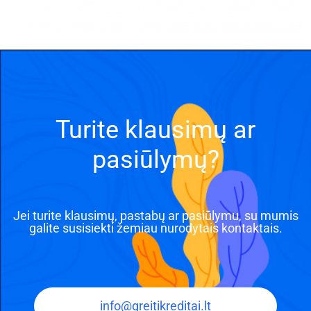
Turite klausimų ar
pasiūlymų?
Jei turite klausimų, pastabų ar pasiūlymu, su mumis
galite susisiekti žemiau nurodytais kontaktais.
info@greitikreditai.lt