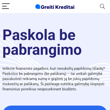
Paskola be
pabrangimo
Ieškote finansinės pagalbos, kuri nesukeltų papildomų išlaidų?
Paskolos be pabrangimo (be palūkanų) – tai unikali galimybė
pasiskolinti reikiamą sumą ir grąžinti ją be jokių papildomų
mokesčių ar palūkanų. Ši paslauga suteikia galimybę išspręsti
finansinius poreikius neapsunkinant biudžeto.