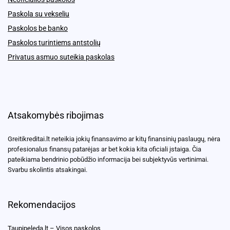
Paskola su vekseliu
Paskolos be banko
Paskolos turintiems antstolių
Privatus asmuo suteikia paskolas
Atsakomybės ribojimas
Greitikreditai.lt neteikia jokių finansavimo ar kitų finansinių paslaugų, nėra
profesionalus finansų patarėjas ar bet kokia kita oficiali įstaiga. Čia
pateikiama bendrinio pobūdžio informacija bei subjektyvūs vertinimai.
Svarbu skolintis atsakingai.
Rekomendacijos
Taupipeleda.lt – Visos paskolos