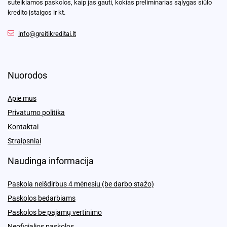
suteikiamos paskolos, kaip jas gauti, kokias preliminarias sąlygas siūlo
kredito įstaigos ir kt.
info@greitikreditai.lt
Nuorodos
Apie mus
Privatumo politika
Kontaktai
Straipsniai
Naudinga informacija
Paskola neišdirbus 4 mėnesių (be darbo stažo)
Paskolos bedarbiams
Paskolos be pajamų vertinimo
Neoficialios paskolos