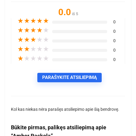
0.0
iš 5
★
★
★
★
★
0
★
★
★
★
★
0
★
★
★
★
★
0
★
★
★
★
★
0
★
★
★
★
★
0
PARAŠYKITE ATSILIEPIMĄ
Kol kas niekas nėra parašęs atsiliepimo apie šią bendrovę.
Būkite pirmas, palikęs atsiliepimą apie
“Amber Paskola”