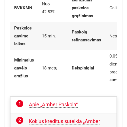
Išankstinis
Nuo
BVKKMN
paskolos
Galimas
42.53%
grąžinimas
Paskolos
Paskolų
gavimo
15 min.
Nesutei
refinansavimas
laikas
0.05% pe
Minimalus
dieną nu
gavėjo
18 metų
Delspinigiai
pradelst
amžius
sumos
Apie „Amber Paskola“
Kokius kreditus suteikia „Amber