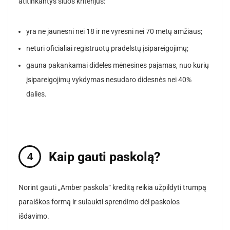
atitinkantys šiuos kriterijus:
yra ne jaunesni nei 18 ir ne vyresni nei 70 metų amžiaus;
neturi oficialiai registruotų pradelstų įsipareigojimų;
gauna pakankamai dideles mėnesines pajamas, nuo kurių
įsipareigojimų vykdymas nesudaro didesnės nei 40%
dalies.
Kaip gauti paskolą?
Norint gauti „Amber paskola“ kreditą reikia užpildyti trumpą
paraiškos formą ir sulaukti sprendimo dėl paskolos
išdavimo.