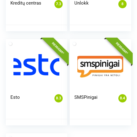
Kreditų centras
Unlokk
7.3
8
REMIAMA*
REMIAMA*
Esto
SMSPinigai
8.3
8.4