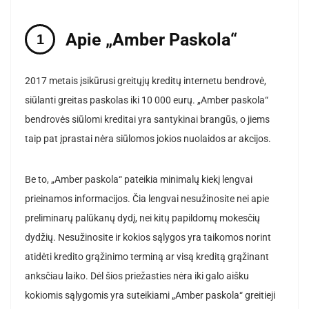
Apie „Amber Paskola“
2017 metais įsikūrusi greitųjų kreditų internetu bendrovė,
siūlanti greitas paskolas iki 10 000 eurų. „Amber paskola“
bendrovės siūlomi kreditai yra santykinai brangūs, o jiems
taip pat įprastai nėra siūlomos jokios nuolaidos ar akcijos.
Be to, „Amber paskola“ pateikia minimalų kiekį lengvai
prieinamos informacijos. Čia lengvai nesužinosite nei apie
preliminarų palūkanų dydį, nei kitų papildomų mokesčių
dydžių. Nesužinosite ir kokios sąlygos yra taikomos norint
atidėti kredito grąžinimo terminą ar visą kreditą grąžinant
anksčiau laiko. Dėl šios priežasties nėra iki galo aišku
kokiomis sąlygomis yra suteikiami „Amber paskola“ greitieji