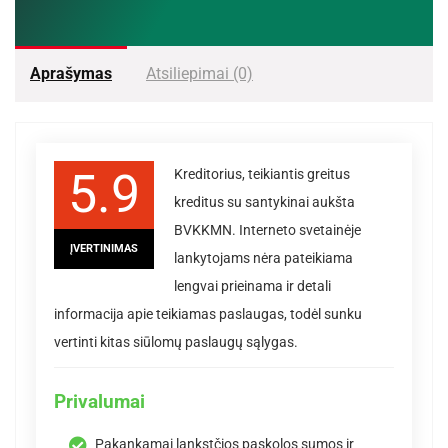
Aprašymas
Atsiliepimai (0)
5.9
Kreditorius, teikiantis greitus
kreditus su santykinai aukšta
BVKKMN. Interneto svetainėje
ĮVERTINIMAS
lankytojams nėra pateikiama
lengvai prieinama ir detali
informacija apie teikiamas paslaugas, todėl sunku
vertinti kitas siūlomų paslaugų sąlygas.
Privalumai
Pakankamai lankstčios paskolos sumos ir