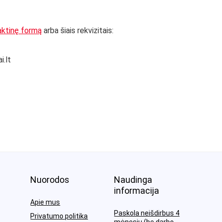
aktinę formą
arba šiais rekvizitais:
i.lt
Nuorodos
Naudinga
informacija
Apie mus
Paskola neišdirbus 4
Privatumo politika
mėnesių (be darbo