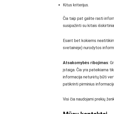
Kitus kriterijus.
Čia taip pat galite rasti inf
susipažinti su kitais išskirtini
Esant bet kokiems neatitikima
svetainėje) nurodytos informa
Atsakomybės ribojimas
: G
įstaiga. Čia yra pateikiama t
informacija neturėtų būti vert
patikrinti pirminius informaci
Visi čia naudojami prekių žen