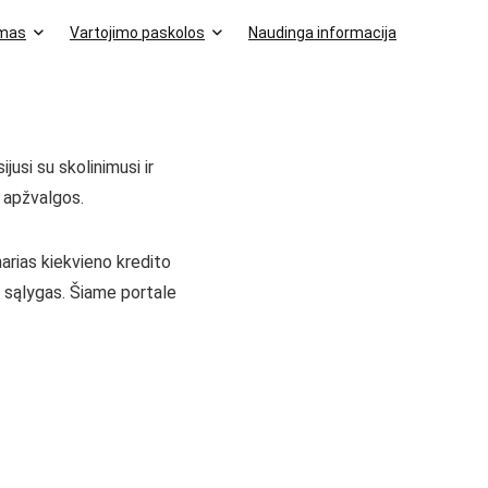
imas
Vartojimo paskolos
Naudinga informacija
usi su skolinimusi ir
ų apžvalgos.
arias kiekvieno kredito
s sąlygas. Šiame portale