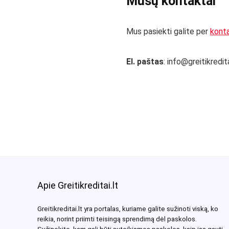
Mūsų kontaktai
Mus pasiekti galite per
kont
El. paštas
: info@greitikredita
Apie Greitikreditai.lt
Greitikreditai.lt yra portalas, kuriame galite sužinoti viską, ko
reikia, norint priimti teisingą sprendimą dėl paskolos.