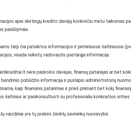
ormacijos apie skirtingų kredito davėjų konkrečiu metu taikomas pa
ais pasiūlymais.
ms tarp čia pateiktos informacijos ir pirminiuose šaltiniuose (pv
cijos, visada reikėtų vadovautis pastarąja informacija.
reitikreditai.lt nėra paskolos davėjas, finansų patarėjas ar bet koki
ik bendrinio pobūdžio informacija ir puslapio administratorių nuom
inama, kaip finansinis patarimas ir prieš priimant bet kokį finansi
jos šaltinius ar pasikonsultuoti su profesionaliu konkrečios srities
klų vaizdiniai yra tų prekės ženklų savininkų nuosavybė.