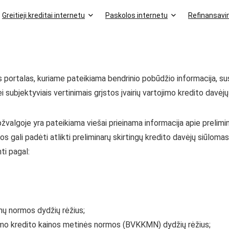
Greitieji kreditai internetu
Paskolos internetu
Refinansav
 portalas, kuriame pateikiama bendrinio pobūdžio informacija, susij
 subjektyviais vertinimais grįstos įvairių vartojimo kredito davėj
žvalgoje yra pateikiama viešai prieinama informacija apie prelimin
os gali padėti atlikti preliminarų skirtingų kredito davėjų siūloma
ti pagal:
nų normos dydžių rėžius;
jimo kredito kainos metinės normos (BVKKMN) dydžių rėžius;