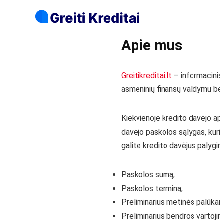
Apie mus
Greitikreditai.lt
– informacinis
asmeninių finansų valdymu bei
Kiekvienoje kredito davėjo ap
davėjo paskolos sąlygas, kuri
galite kredito davėjus palygin
Paskolos sumą;
Paskolos terminą;
Preliminarius metinės palūka
Preliminarius bendros varto